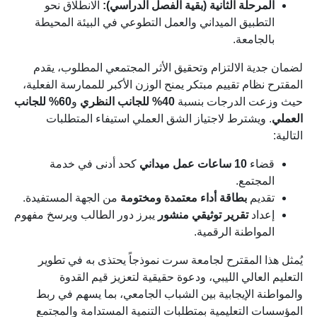
المرحلة الثانية (بقية الفصل الدراسي):
الانطلاق نحو
التطبيق الميداني والعمل التطوعي في البيئة المحيطة
بالجامعة.
لضمان جدية الالتزام وتحقيق الأثر المجتمعي المطلوب، يقدم
المقترح نظام تقييم مبتكر يمنح الوزن الأكبر للممارسة الفعلية،
حيث وزعت الدرجات بنسبة
40% للجانب النظري
و
60% للجانب
العملي
. ويشترط لاجتياز الشق العملي استيفاء المتطلبات
التالية:
قضاء
10 ساعات عمل ميداني
كحد أدنى في خدمة
المجتمع.
تقديم
بطاقة أداء معتمدة ومختومة
من الجهة المستفيدة.
إعداد
تقرير توثيقي منشور
يبرز دور الطالب ويرسخ مفهوم
المواطنة الرقمية.
يُمثل هذا المقترح لجامعة سرت نموذجاً يحتذى به في تطوير
التعليم العالي الليبي، ودعوة حقيقية لتعزيز قيم القدوة
والمواطنة الإيجابية بين الشباب الجامعي، بما يسهم في ربط
المؤسسات التعليمية بمتطلبات التنمية المستدامة والمجتمع