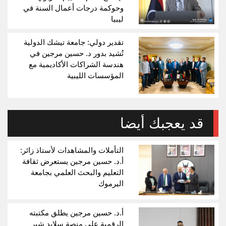
وحوكمة درجات أعمال السنة في
ليبيا
تقدير دولي: جامعة تيشك الدولية
تُشيد بدور د. حسين مرجين في
هندسة الشراكات الأكاديمية مع
المؤسسات الليبية
قد يعجبك أيضا
التأملات والمشاهدات لأستاذ زائر:
أ.د. حسين مرجين يستعرض ثقافة
التعليم والبحث العلمي بجامعة
اليرموك
أ.د. حسين مرجين يطلق مكتبته
الرقمية على منصة سلايد شير