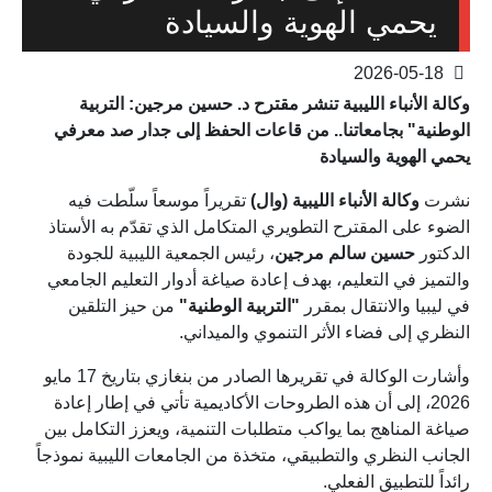
يحمي الهوية والسيادة
2026-05-18
وكالة الأنباء الليبية تنشر مقترح د. حسين مرجين: التربية
الوطنية" بجامعاتنا.. من قاعات الحفظ إلى جدار صد معرفي
يحمي الهوية والسيادة
نشرت
وكالة الأنباء الليبية (وال)
تقريراً موسعاً سلّطت فيه
الضوء على المقترح التطويري المتكامل الذي تقدّم به الأستاذ
الدكتور
حسين سالم مرجين
، رئيس الجمعية الليبية للجودة
والتميز في التعليم، بهدف إعادة صياغة أدوار التعليم الجامعي
في ليبيا والانتقال بمقرر
"التربية الوطنية"
من حيز التلقين
النظري إلى فضاء الأثر التنموي والميداني.
وأشارت الوكالة في تقريرها الصادر من بنغازي بتاريخ 17 مايو
2026، إلى أن هذه الطروحات الأكاديمية تأتي في إطار إعادة
صياغة المناهج بما يواكب متطلبات التنمية، ويعزز التكامل بين
الجانب النظري والتطبيقي، متخذة من الجامعات الليبية نموذجاً
رائداً للتطبيق الفعلي.