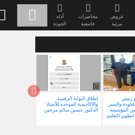
عروض
محاضرات
أدلة
مرئية
جامعية
الجودة
إطلاق البوابة الرقمية
صدور كتابنا الجديد: علم
ز
والأكاديمية الموحدة للأستاذ
الاجتماع في ظل التحولات
الدكتور حسين سالم مرجين
العالمية
يم