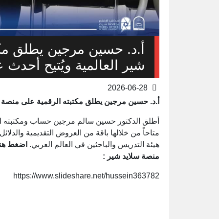
أ.د. حسين مرجين يطلق مكت
شير العالمية ويُتيح أحدث 
2026-06-28
أ.د. حسين مرجين يطلق مكتبته الرقمية على منصة سل
أطلق الدكتور حسين سالم مرجين حساب ومكتبته الأ
متاحاً من خلالها باقة من العروض التقديمية والدلا
هيئة التدريس والباحثين في العالم العربي.
اضغط هنا
منصة سلايد شير :
https://www.slideshare.net/hussein363782