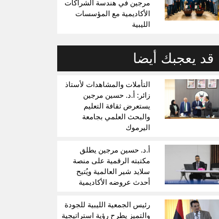
مرجين في هندسة الشراكات
الأكاديمية مع المؤسسات
الليبية
قد يعجبك أيضا
التأملات والمشاهدات لأستاذ
زائر: أ.د. حسين مرجين
يستعرض ثقافة التعليم
والبحث العلمي بجامعة
اليرموك
أ.د. حسين مرجين يطلق
مكتبته الرقمية على منصة
سلايد شير العالمية ويُتيح
أحدث عروضه الأكاديمية
رئيس الجمعية الليبية للجودة
والتميز يطرح رؤية استراتيجية