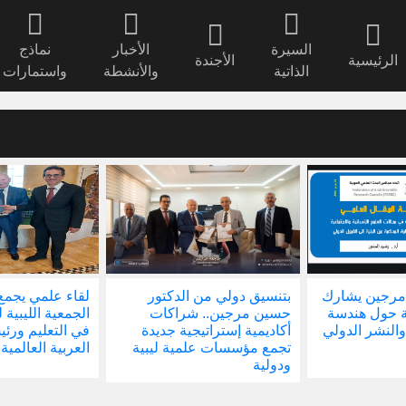
السيرة
الأخبار
نماذج
الرئيسية
الأجندة
الذاتية
والأنشطة
واستمارات
رك
بتنسيق دولي من الدكتور
لقاء علمي يجمع رئيس
ة
حسين مرجين.. شراكات
الجمعية الليبية للجودة والتمي
لي
أكاديمية إستراتيجية جديدة
في التعليم ورئيس المؤسسة
تجمع مؤسسات علمية ليبية
العربية العالمية لتطوير التعل
ودولية