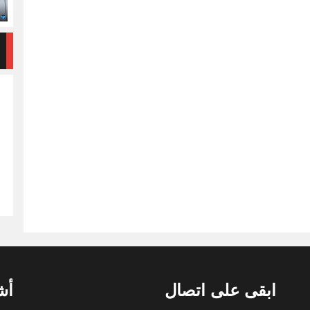
ابقى على اتصال
أش