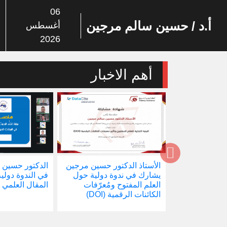
06
أ.د / حسين سالم مرجين
أغسطس
2026
أهم الاخبار
الأستاذ الدكتور حسين مرجين
الدكتور حسين مرجين يشا
يشارك في ندوة دولية حول
في الندوة دولية حول هندس
العلم المفتوح ومُعرّفات
المقال العلمي والنشر الدو
الكائنات الرقمية (DOI)