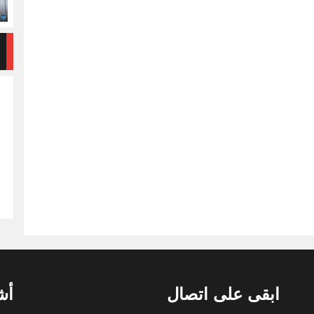
ابقى على اتصال
أش