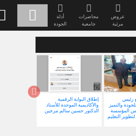
عروض
محاضرات
أدلة
مرئية
جامعية
الجودة
 رئيس
إطلاق البوابة الرقمية
صدور كتابنا الجد
للجودة والتميز
والأكاديمية الموحدة للأستاذ
الاجتماع في ظل 
ئيس المؤسسة
الدكتور حسين سالم مرجين
العالمية
 لتطوير التعليم