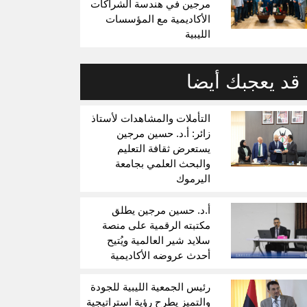
مرجين في هندسة الشراكات
الأكاديمية مع المؤسسات
الليبية
قد يعجبك أيضا
التأملات والمشاهدات لأستاذ
زائر: أ.د. حسين مرجين
يستعرض ثقافة التعليم
والبحث العلمي بجامعة
اليرموك
أ.د. حسين مرجين يطلق
مكتبته الرقمية على منصة
سلايد شير العالمية ويُتيح
أحدث عروضه الأكاديمية
رئيس الجمعية الليبية للجودة
والتميز يطرح رؤية استراتيجية