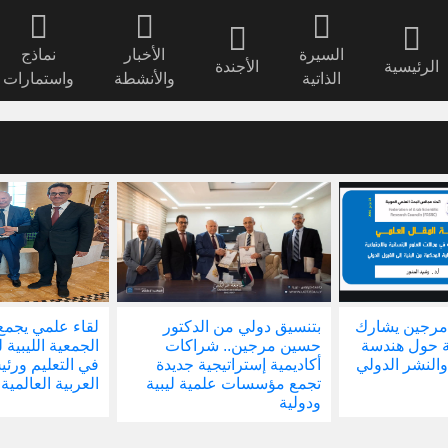
السيرة
الأخبار
نماذج
الرئيسية
الأجندة
الذاتية
والأنشطة
واستمارات
مرجين يشارك
بتنسيق دولي من الدكتور
لقاء علمي يجمع
ة حول هندسة
حسين مرجين.. شراكات
الجمعية الليبية 
والنشر الدولي
أكاديمية إستراتيجية جديدة
في التعليم ور
تجمع مؤسسات علمية ليبية
العربية العالمية
ودولية